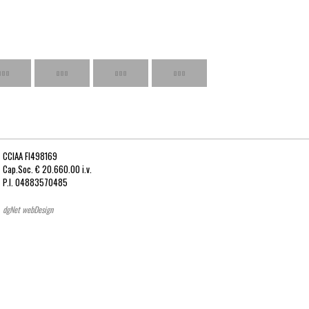
CCIAA FI498169
Cap.Soc. € 20.660.00 i.v.
P.I. 04883570485
dgNet webDesign