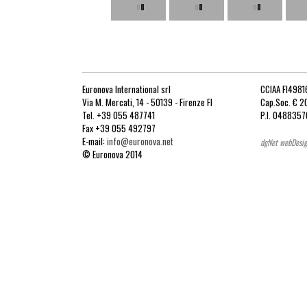
Euronova International srl
CCIAA FI4981
Via M. Mercati, 14 - 50139 - Firenze FI
Cap.Soc. € 20
Tel. +39 055 487741
P.I. 048835
Fax +39 055 492797
E-mail:
info@euronova.net
dgNet webDesig
© Euronova 2014