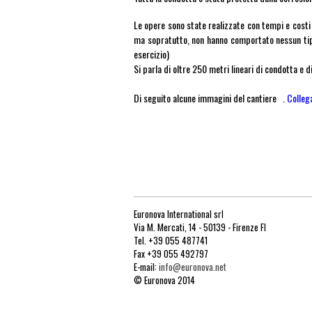
Le opere sono state realizzate con tempi e cost
ma sopratutto, non hanno comportato nessun tipo 
esercizio)
Si parla di oltre 250 metri lineari di condotta e 
Di seguito alcune immagini del cantiere .
Collega
Euronova International srl
Via M. Mercati, 14 - 50139 - Firenze FI
Tel. +39 055 487741
Fax +39 055 492797
E-mail:
info@euronova.net
© Euronova 2014