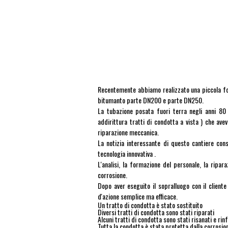
Recentemente abbiamo realizzato una piccola forn
bitumanto parte DN200 e parte DN250.
La tubazione posata fuori terra negli anni 80 
addirittura tratti di condotta a vista ) che ave
riparazione meccanica.
La notizia interessante di questo cantiere consi
tecnologia innovativa .
L'analisi, la formazione del personale, la ripar
corrosione.
Dopo aver eseguito il sopralluogo con il cliente
d'azione semplice ma efficace.
Un tratto di condotta è stato sostituito
Diversi tratti di condotta sono stati riparati
Alcuni tratti di condotta sono stati risanati e ri
Tutta la condotta è stata protetta dalla corrosi