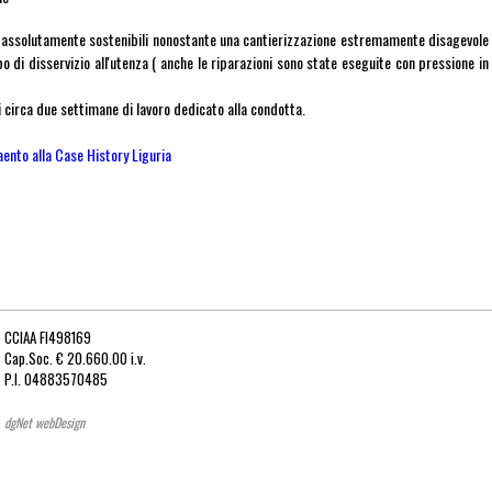
i assolutamente sostenibili nonostante una cantierizzazione estremamente disagevole
di disservizio all'utenza ( anche le riparazioni sono state eseguite con pressione in
di circa due settimane di lavoro dedicato alla condotta.
ento alla Case History Liguria
CCIAA FI498169
Cap.Soc. € 20.660.00 i.v.
P.I. 04883570485
dgNet webDesign